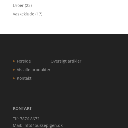
Uroer
(23)
Vaskeklude
(17)
Forside
Oversigt artikler
Vis alle produkter
Kontakt
KONTAKT
Tlf: 7876 8672
Mail:
info@buksepigen.dk