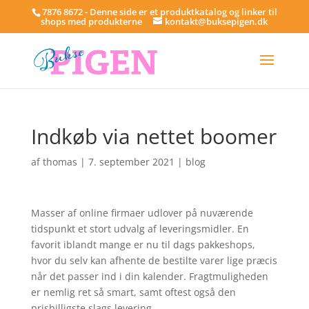
7876 8672 - Denne side er et produktkatalog og linker til
shops med produkterne
kontakt@buksepigen.dk
Indkøb via nettet boomer
af
thomas
|
7. september 2021
|
blog
Masser af online firmaer udlover på nuværende
tidspunkt et stort udvalg af leveringsmidler. En
favorit iblandt mange er nu til dags pakkeshops,
hvor du selv kan afhente de bestilte varer lige præcis
når det passer ind i din kalender. Fragtmuligheden
er nemlig ret så smart, samt oftest også den
prisbilligste slags levering.