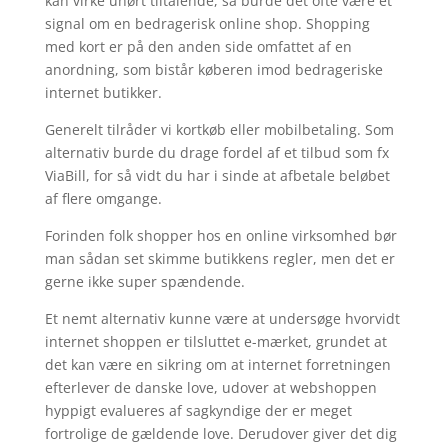
kan virke uhørt tiltalende, så burde det ofte være et
signal om en bedragerisk online shop. Shopping
med kort er på den anden side omfattet af en
anordning, som bistår køberen imod bedrageriske
internet butikker.
Generelt tilråder vi kortkøb eller mobilbetaling. Som
alternativ burde du drage fordel af et tilbud som fx
ViaBill, for så vidt du har i sinde at afbetale beløbet
af flere omgange.
Forinden folk shopper hos en online virksomhed bør
man sådan set skimme butikkens regler, men det er
gerne ikke super spændende.
Et nemt alternativ kunne være at undersøge hvorvidt
internet shoppen er tilsluttet e-mærket, grundet at
det kan være en sikring om at internet forretningen
efterlever de danske love, udover at webshoppen
hyppigt evalueres af sagkyndige der er meget
fortrolige de gældende love. Derudover giver det dig