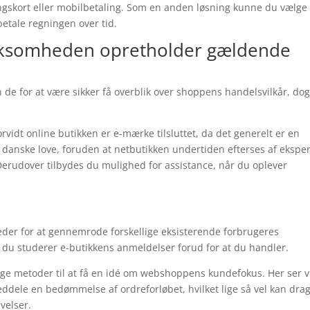
ngskort eller mobilbetaling. Som en anden løsning kunne du vælge 
 betale regningen over tid.
virksomheden opretholder gældende
 de for at være sikker få overblik over shoppens handelsvilkår, dog
idt online butikken er e-mærke tilsluttet, da det generelt er en
de danske love, foruden at netbutikken undertiden efterses af ekspe
rudover tilbydes du mulighed for assistance, når du oplever
der for at gennemrode forskellige eksisterende forbrugeres
t du studerer e-butikkens anmeldelser forud for at du handler.
ge metoder til at få en idé om webshoppens kundefokus. Her ser v
ddele en bedømmelse af ordreforløbet, hvilket lige så vel kan dra
velser.