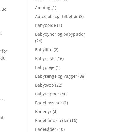
Amning
(1)
t ud
Autostole og -tilbehør
(3)
Babybolde
(1)
på
Babydyner og babypuder
(24)
Babylifte
(2)
 for
 du
Babynests
(16)
Babypleje
(1)
Babysenge og vugger
(38)
Babysvøb
(22)
Babytæpper
(46)
er –
Badebassiner
(1)
Badedyr
(4)
at
Badehåndklæder
(16)
Badekåber
(10)