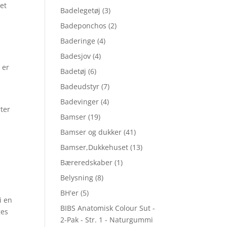
et
Badelegetøj
(3)
Badeponchos
(2)
Baderinge
(4)
Badesjov
(4)
 er
Badetøj
(6)
Badeudstyr
(7)
Badevinger
(4)
rter
Bamser
(19)
Bamser og dukker
(41)
Bamser,Dukkehuset
(13)
Bæreredskaber
(1)
Belysning
(8)
BH'er
(5)
i en
BIBS Anatomisk Colour Sut -
ges
2-Pak - Str. 1 - Naturgummi