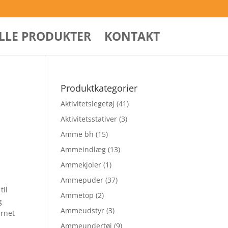
ALLE PRODUKTER
KONTAKT
Produktkategorier
Aktivitetslegetøj
(41)
Aktivitetsstativer
(3)
Amme bh
(15)
Ammeindlæg
(13)
Ammekjoler
(1)
Ammepuder
(37)
til
Ammetop
(2)
g
Ammeudstyr
(3)
ernet
Ammeundertøj
(9)