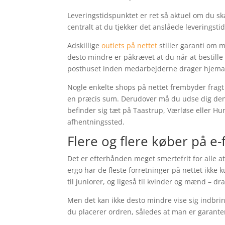
Leveringstidspunktet er ret så aktuel om du s
centralt at du tjekker det anslåede leveringst
Adskillige
outlets på nettet
stiller garanti om 
desto mindre er påkrævet at du når at bestille 
posthuset inden medarbejderne drager hjema
Nogle enkelte shops på nettet frembyder fragt
en præcis sum. Derudover må du udse dig den 
befinder sig tæt på Taastrup, Værløse eller Hund
afhentningssted.
Flere og flere køber på e
Det er efterhånden meget smertefrit for alle at
ergo har de fleste forretninger på nettet ikke
til juniorer, og ligeså til kvinder og mænd – dr
Men det kan ikke desto mindre vise sig indbring
du placerer ordren, således at man er garanter