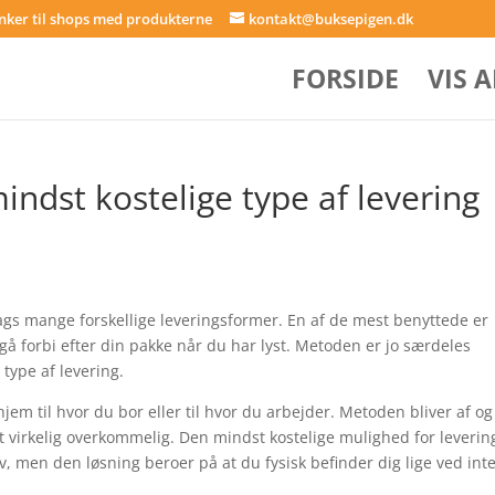
inker til shops med produkterne
kontakt@buksepigen.dk
FORSIDE
VIS 
indst kostelige type af levering
gs mange forskellige leveringsformer. En af de mest benyttede er
å forbi efter din pakke når du har lyst. Metoden er jo særdeles
type af levering.
jem til hvor du bor eller til hvor du arbejder. Metoden bliver af og 
irkelig overkommelig. Den mindst kostelige mulighed for leverin
, men den løsning beroer på at du fysisk befinder dig lige ved int