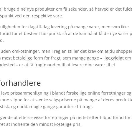
kal bruge dine nye produkter om få sekunder, så herved er det fuld
idspunkt ved den respektive vare.
muligheden for dag-til-dag levering på mange varer, men som ikke
forud for et bestemt tidspunkt, så at de kan nå at få de nye varer 
d.
 uden omkostninger, men i reglen stiller det krav om at du shopper
mest betalelige form for fragt, som mange gange – ligegyldigt om
ested – er at få fragtmanden til at levere dine varer til et
-forhandlere
 lave prissammenligning i blandt forskellige online forretninger og
 kunne slippe for at sænke salgspriserne på mange af deres produkt
astisk, og endda nogle gange garantere fri fragt.
ende at efterse visse forretninger på nettet efter tilbud forud for 
et at indhente den mindst kostelige pris.