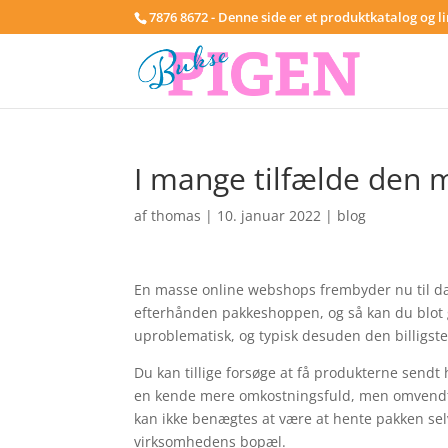
7876 8672 - Denne side er et produktkatalog og l
I mange tilfælde den m
af
thomas
|
10. januar 2022
|
blog
En masse online webshops frembyder nu til da
efterhånden pakkeshoppen, og så kan du blot g
uproblematisk, og typisk desuden den billigste 
Du kan tillige forsøge at få produkterne sendt h
en kende mere omkostningsfuld, men omvendt v
kan ikke benægtes at være at hente pakken selv
virksomhedens bopæl.