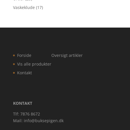
Vaskeklude
(17)
Forside
Oversigt artikler
Vis alle produkter
Kontakt
KONTAKT
Tlf: 7876 8672
Mail:
info@buksepigen.dk