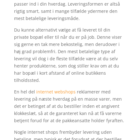
passer ind i din hverdag. Leveringsformen er altså
rigtig smart, samt i mange tilfælde ydermere den
mest betalelige leveringsmåde.
Du kunne alternativt vælge at få leveret til din
private bopæl eller til når du er på job. Denne viser
sig gerne en tak mere bekostelig, men derudover i
høj grad problemfri. Den mest betalelige type af
levering vil dog i de fleste tilfælde være at du selv
henter produkterne, som dog stiller krav om at du
har bopæl i kort afstand af online butikkens
tilholdssted.
En hel del
internet webshops
reklamerer med
levering på næste hverdag på en masse varer, men
det er betinget af at du bestiller inden et angivent
klokkeslæt, så at de garanteret kan nå at få varerne
betjent forud for at de pakkeansatte holder fyraften.
Nogle internet shops frembyder levering uden
betaling, men typisk er det forudsat at der bestilles