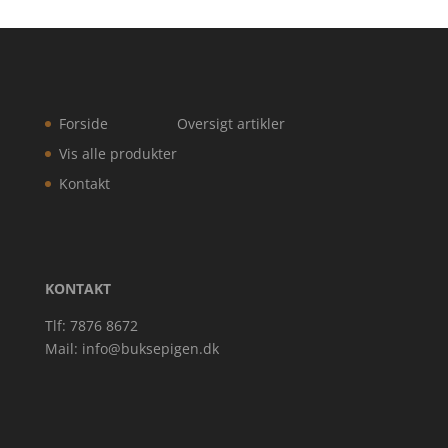
Forside
Oversigt artikler
Vis alle produkter
Kontakt
KONTAKT
Tlf: 7876 8672
Mail:
info@buksepigen.dk