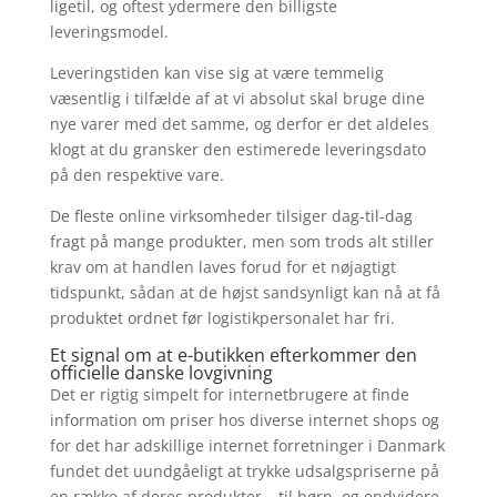
ligetil, og oftest ydermere den billigste
leveringsmodel.
Leveringstiden kan vise sig at være temmelig
væsentlig i tilfælde af at vi absolut skal bruge dine
nye varer med det samme, og derfor er det aldeles
klogt at du gransker den estimerede leveringsdato
på den respektive vare.
De fleste online virksomheder tilsiger dag-til-dag
fragt på mange produkter, men som trods alt stiller
krav om at handlen laves forud for et nøjagtigt
tidspunkt, sådan at de højst sandsynligt kan nå at få
produktet ordnet før logistikpersonalet har fri.
Et signal om at e-butikken efterkommer den
officielle danske lovgivning
Det er rigtig simpelt for internetbrugere at finde
information om priser hos diverse internet shops og
for det har adskillige internet forretninger i Danmark
fundet det uundgåeligt at trykke udsalgspriserne på
en række af deres produkter – til børn, og endvidere