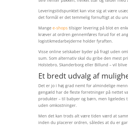
selv henter pakken, hvilket står og falder med
Leveringstidspunktet kan vise sig at være us
det formål er det temmelig fornuftigt at du u
Mange
e-shops
tilsiger levering på blot en e
kræver at ordren gennemføres forud for et angi
logistikmedarbejderne holder fyraften.
Visse online selskaber byder på fragt uden o
sum. Som alternativ skal du gribe den mest pr
Holstebro, Skanderborg eller Billund – vil blive
Et bredt udvalg af mulighe
Det er jo i høj grad nemt for almindelige menne
gengæld har de fleste forretninger på nettet væ
produkter – til babyer og børn, men ligeledes
uden omkostninger.
Men det kan trods alt være tiden værd at sam
inden du placerer ordren, således at du er gar