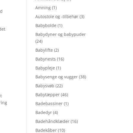
Amning
(1)
ed
Autostole og -tilbehør
(3)
Babybolde
(1)
det
Babydyner og babypuder
(24)
Babylifte
(2)
Babynests
(16)
Babypleje
(1)
Babysenge og vugger
(38)
Babysvøb
(22)
Babytæpper
(46)
t
ring
Badebassiner
(1)
Badedyr
(4)
Badehåndklæder
(16)
Badekåber
(10)