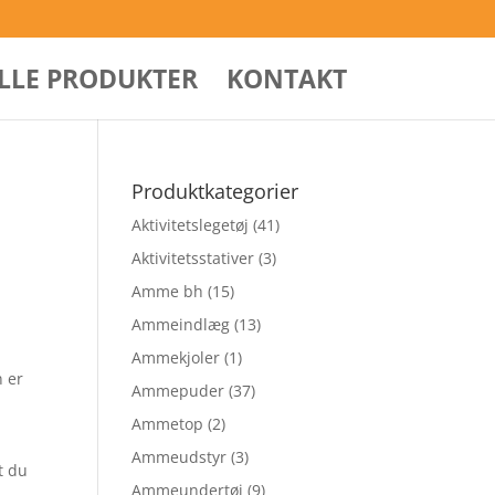
ALLE PRODUKTER
KONTAKT
t
Produktkategorier
Aktivitetslegetøj
(41)
Aktivitetsstativer
(3)
Amme bh
(15)
Ammeindlæg
(13)
Ammekjoler
(1)
n er
Ammepuder
(37)
Ammetop
(2)
Ammeudstyr
(3)
t du
Ammeundertøj
(9)