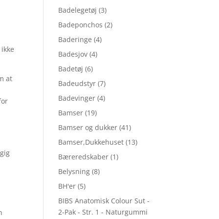
Badelegetøj
(3)
Badeponchos
(2)
Baderinge
(4)
 ikke
Badesjov
(4)
Badetøj
(6)
m at
Badeudstyr
(7)
Badevinger
(4)
for
Bamser
(19)
Bamser og dukker
(41)
Bamser,Dukkehuset
(13)
gig
Bæreredskaber
(1)
Belysning
(8)
BH'er
(5)
BIBS Anatomisk Colour Sut -
2-Pak - Str. 1 - Naturgummi
n