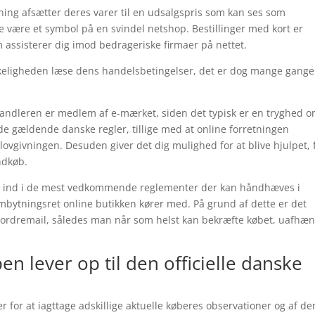
etning afsætter deres varer til en udsalgspris som kan ses som
e være et symbol på en svindel netshop. Bestillinger med kort er
m assisterer dig imod bedrageriske firmaer på nettet.
irkeligheden læse dens handelsbetingelser, det er dog mange gange
ndleren er medlem af e-mærket, siden det typisk er en tryghed o
e gældende danske regler, tillige med at online forretningen
i lovgivningen. Desuden giver det dig mulighed for at blive hjulpet, 
ndkøb.
at ind i de mest vedkommende reglementer der kan håndhæves i
ombytningsret online butikken kører med. På grund af dette er det
n ordremail, således man når som helst kan bekræfte købet, uafhæn
en lever op til den officielle danske
 for at iagttage adskillige aktuelle køberes observationer og af de