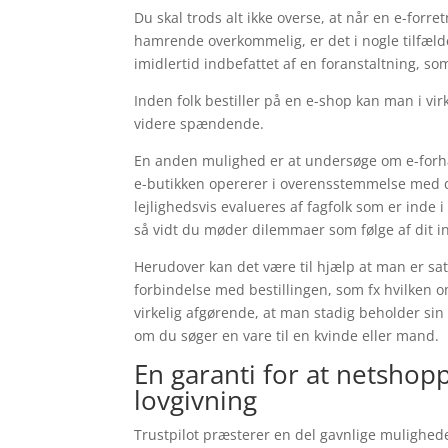
Du skal trods alt ikke overse, at når en e-forr
hamrende overkommelig, er det i nogle tilfæld
imidlertid indbefattet af en foranstaltning, so
Inden folk bestiller på en e-shop kan man i v
videre spændende.
En anden mulighed er at undersøge om e-forha
e-butikken opererer i overensstemmelse med d
lejlighedsvis evalueres af fagfolk som er inde 
så vidt du møder dilemmaer som følge af dit i
Herudover kan det være til hjælp at man er s
forbindelse med bestillingen, som fx hvilken 
virkelig afgørende, at man stadig beholder si
om du søger en vare til en kvinde eller mand.
En garanti for at netshopp
lovgivning
Trustpilot præsterer en del gavnlige muligheder