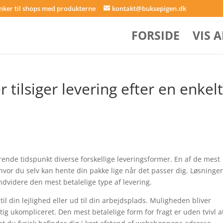
inker til shops med produkterne
kontakt@buksepigen.dk
FORSIDE
VIS 
r tilsiger levering efter en enkel
ende tidspunkt diverse forskellige leveringsformer. En af de mest
 hvor du selv kan hente din pakke lige når det passer dig. Løsninge
ndvidere den mest betalelige type af levering.
l din lejlighed eller ud til din arbejdsplads. Muligheden bliver
g ukompliceret. Den mest betalelige form for fragt er uden tvivl a