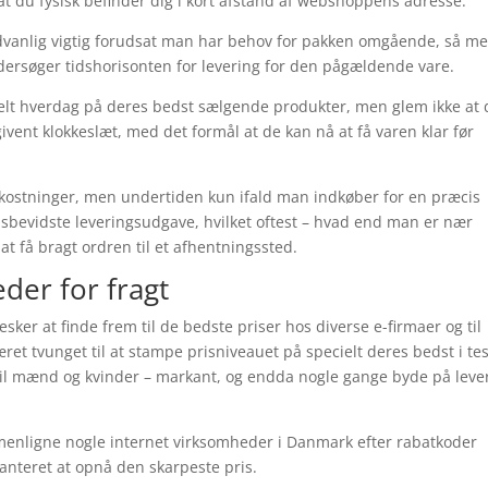
 at du fysisk befinder dig i kort afstand af webshoppens adresse.
ædvanlig vigtig forudsat man har behov for pakken omgående, så m
ndersøger tidshorisonten for levering for den pågældende vare.
nkelt hverdag på deres bedst sælgende produkter, men glem ikke at 
vent klokkeslæt, med det formål at de kan nå at få varen klar før
mkostninger, men undertiden kun ifald man indkøber for en præcis
isbevidste leveringsudgave, hvilket oftest – hvad end man er nær
 at få bragt ordren til et afhentningssted.
der for fragt
sker at finde frem til de bedste priser hos diverse e-firmaer og til
ret tvunget til at stampe prisniveauet på specielt deres bedst i tes
 til mænd og kvinder – markant, og endda nogle gange byde på leve
menligne nogle internet virksomheder i Danmark efter rabatkoder
anteret at opnå den skarpeste pris.