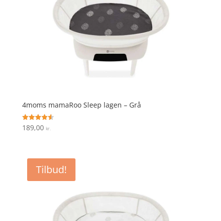
4moms mamaRoo Sleep lagen – Grå
189,00
Vurderet
kr.
4.6
ud af 5
Tilbud!