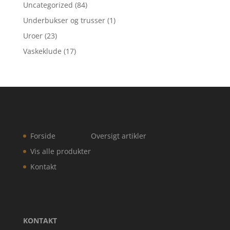
Uncategorized
(84)
Underbukser og trusser
(1)
Uroer
(23)
Vaskeklude
(17)
Forside
Oversigt artikler
Vis alle produkter
Kontakt
KONTAKT