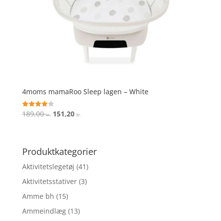
4moms mamaRoo Sleep lagen – White
Den
Den
189,00
151,20
Vurderet
kr.
kr.
4
oprindelige
aktuelle
ud af 5
pris
pris
var:
er:
Produktkategorier
189,00 kr..
151,20 kr..
Aktivitetslegetøj
(41)
Aktivitetsstativer
(3)
Amme bh
(15)
Ammeindlæg
(13)