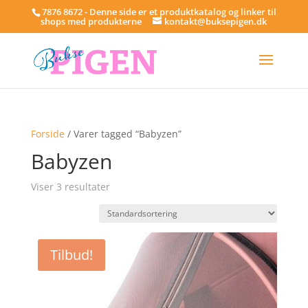
7876 8672 - Denne side er et produktkatalog og linker til
shops med produkterne
kontakt@buksepigen.dk
Forside
/ Varer tagged “Babyzen”
Babyzen
Viser 3 resultater
Tilbud!