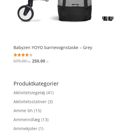
Babyzen YOYO barnevognstaske – Grey
Den
Den
699,00
250,00
Vurderet
kr.
kr.
3.9
oprindelige
aktuelle
ud af 5
pris
pris
var:
er:
Produktkategorier
699,00 kr..
250,00 kr..
Aktivitetslegetøj
(41)
Aktivitetsstativer
(3)
Amme bh
(15)
Ammeindlæg
(13)
Ammekjoler
(1)