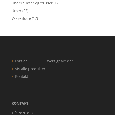
Underbukser og trusser
(1)
Uroer
(23)
Vaskeklude
(17)
Forside
Oversigt artikler
Vis alle produkter
Kontakt
KONTAKT
Tlf: 7876 8672