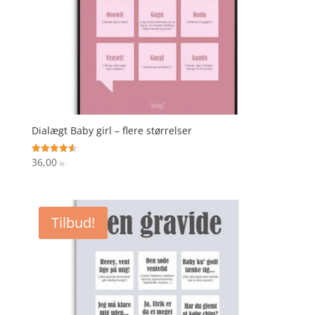
Dialægt Baby girl – flere størrelser
36,00
Vurderet
kr.
4.6
ud af 5
Tilbud!