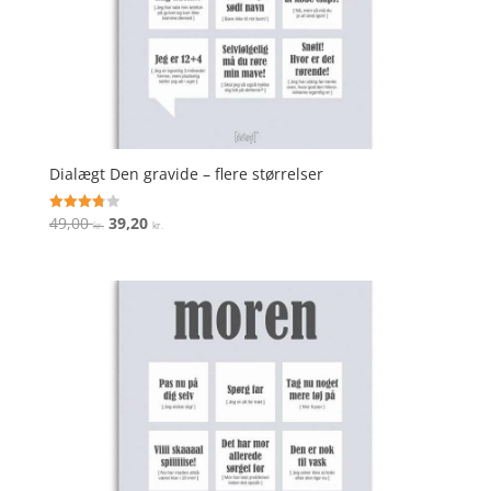
Dialægt Den gravide – flere størrelser
Den
Den
49,00
39,20
Vurderet
kr.
kr.
3.8
oprindelige
aktuelle
ud af 5
pris
pris
var:
er:
49,00 kr..
39,20 kr..