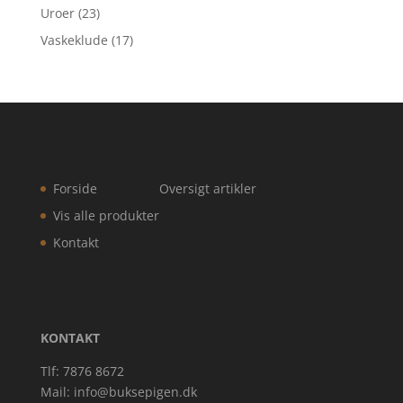
Uroer
(23)
Vaskeklude
(17)
Forside
Oversigt artikler
Vis alle produkter
Kontakt
KONTAKT
Tlf: 7876 8672
Mail:
info@buksepigen.dk