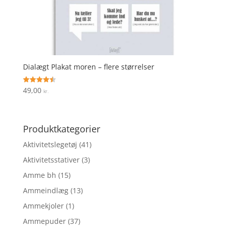
Dialægt Plakat moren – flere størrelser
49,00
Vurderet
kr.
4.5
ud af 5
Produktkategorier
Aktivitetslegetøj
(41)
Aktivitetsstativer
(3)
Amme bh
(15)
Ammeindlæg
(13)
Ammekjoler
(1)
Ammepuder
(37)