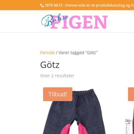
7876 8672 - Denne side er et produktkatalog og l
Forside
/ Varer tagged “Götz”
Götz
Viser 2 resultater
Tilbud!