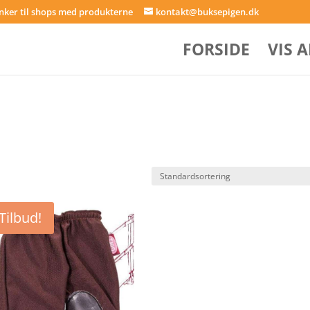
inker til shops med produkterne
kontakt@buksepigen.dk
FORSIDE
VIS 
Tilbud!