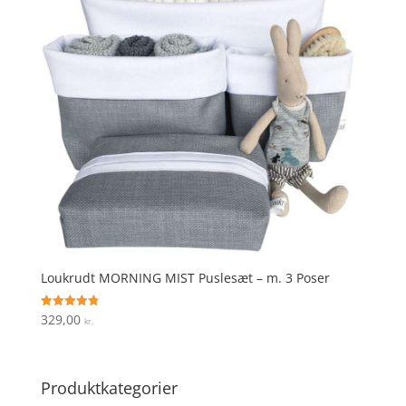
Loukrudt MORNING MIST Puslesæt – m. 3 Poser
329,00
Vurderet
kr.
4.8
ud af 5
Produktkategorier