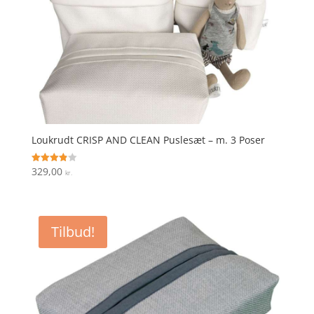
Loukrudt CRISP AND CLEAN Puslesæt – m. 3 Poser
329,00
Vurderet
kr.
3.9
ud af 5
Tilbud!