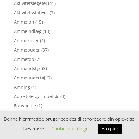
Aktivitetslegetøj
(41)
Aktivitetsstativer
(3)
Amme bh
(15)
Ammeindlæg
(13)
Ammekjoler
(1)
Ammepuder
(37)
Ammetop
(2)
Ammeudstyr
(3)
Ammeundertøj
(9)
Amning
(1)
Autostole og -tilbehør
(3)
Babybolde
(1)
Babydyner og babypuder
(24)
Denne hjemmeside bruger cookies til at forbedre din oplevelse.
Babylifte
(2)
Læs mere
Cookie indstillinger
Accepter
Babynests
(16)