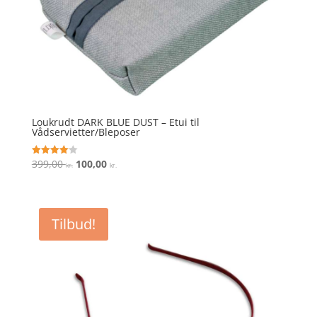
Loukrudt DARK BLUE DUST – Etui til
Vådservietter/Bleposer
Den
Den
399,00
100,00
Vurderet
kr.
kr.
4.1
oprindelige
aktuelle
ud af 5
pris
pris
var:
er:
Tilbud!
399,00 kr..
100,00 kr..