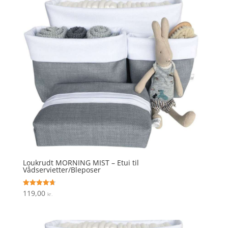
var:
er:
35,00 kr..
10,00 kr..
Loukrudt MORNING MIST – Etui til
Vådservietter/Bleposer
119,00
Vurderet
kr.
4.7
ud af 5