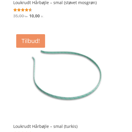
Loukrudt Hårbøjle – smal (støvet mosgrøn)
Den
Den
35,00
10,00
Vurderet
kr.
kr.
4.6
oprindelige
aktuelle
ud af 5
pris
pris
var:
er:
Tilbud!
35,00 kr..
10,00 kr..
Loukrudt Hårbøjle – smal (turkis)