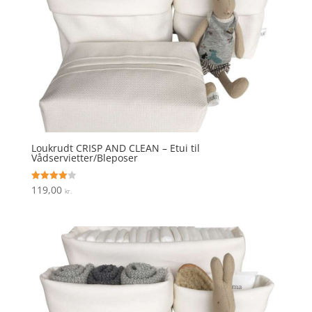
Loukrudt CRISP AND CLEAN – Etui til
Vådservietter/Bleposer
119,00
Vurderet
kr.
4
ud af 5