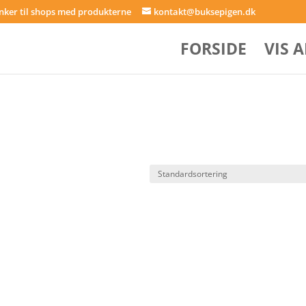
inker til shops med produkterne
kontakt@buksepigen.dk
FORSIDE
VIS 