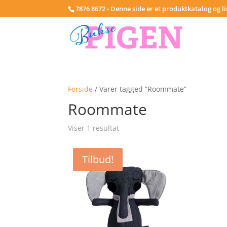
7876 8672 - Denne side er et produktkatalog og l
Forside
/ Varer tagged “Roommate”
Roommate
Viser 1 resultat
Tilbud!