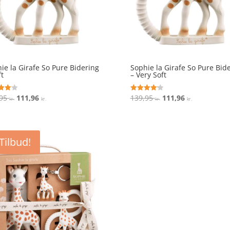
ie la Girafe So Pure Bidering
Sophie la Girafe So Pure Bid
ft
– Very Soft
Den
Den
Den
Den
,95
111,96
139,95
111,96
ret
Vurderet
kr.
kr.
kr.
kr.
4.2
oprindelige
aktuelle
oprindelige
aktuelle
 5
ud af 5
pris
pris
pris
pris
var:
er:
var:
er:
Tilbud!
139,95 kr..
111,96 kr..
139,95 kr..
111,96 kr..