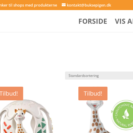
inker til shops med produkterne
kontakt@buksepigen.dk
FORSIDE
VIS 
Tilbud!
Tilbud!