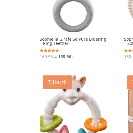
Sophie la Girafe So Pure Bidering
Soph
– Ring Teether
– So
Den
Den
169,95
135,96
139
Vurderet
Vurde
kr.
kr.
5
4.1
oprindelige
aktuelle
ud af 5
ud af
pris
pris
var:
er:
Tilbud!
169,95 kr..
135,96 kr..