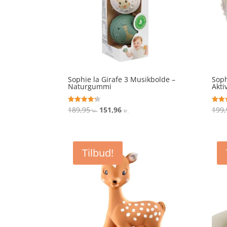
Sophie la Girafe 3 Musikbolde –
Soph
Naturgummi
Akti
Den
Den
189,95
151,96
199
Vurderet
Vurde
kr.
kr.
4.2
3.8
oprindelige
aktuelle
ud af 5
ud af
pris
pris
var:
er:
Tilbud!
189,95 kr..
151,96 kr..