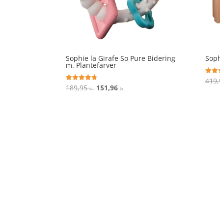
Sophie la Girafe So Pure Bidering
Soph
m. Plantefarver
419
Vurde
4.9
Den
Den
189,95
151,96
Vurderet
kr.
kr.
ud af
4.7
oprindelige
aktuelle
ud af 5
pris
pris
var:
er:
189,95 kr..
151,96 kr..