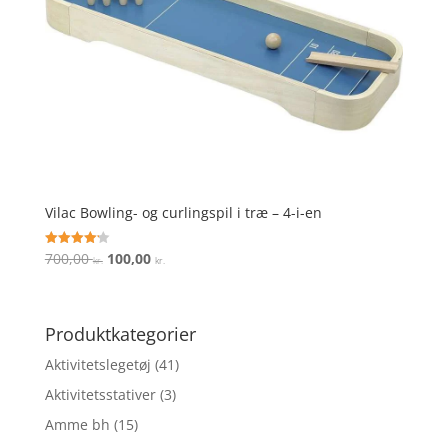
Vilac Bowling- og curlingspil i træ – 4-i-en
Den
Den
700,00
100,00
Vurderet
kr.
kr.
4.2
oprindelige
aktuelle
ud af 5
pris
pris
var:
er:
Produktkategorier
700,00 kr..
100,00 kr..
Aktivitetslegetøj
(41)
Aktivitetsstativer
(3)
Amme bh
(15)