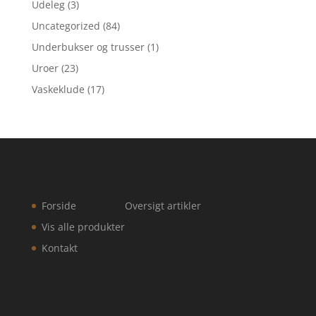
Udeleg
(3)
Uncategorized
(84)
Underbukser og trusser
(1)
Uroer
(23)
Vaskeklude
(17)
Forside
Oversigt artikler
Vis alle produkter
Kontakt