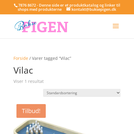
7876 8672 - Denne side er et produktkatalog og linker til
shops med produkterne
kontakt@buksepigen.dk
Forside
/ Varer tagged “Vilac”
Vilac
Viser 1 resultat
Tilbud!